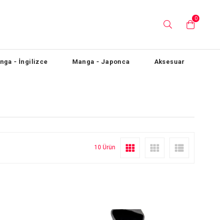
0
ga - İngilizce
Manga - Japonca
Aksesuar
10 Ürün